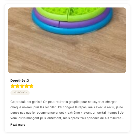
Dorothée .G
2025-04-02
Ce produit est génial ! On peut retirer la goupille pour nettoyer et charger 
chaque niveau, puis les recoller. J'ai congelé le repas, mais avec le recul, je ne 
pense pas que je recommencerai cet « extrême » avant un certain temps ! Je 
veux qu'ils mangent plus lentement, mais après trois épisodes de 40 minutes 
d'une série que je suis en train de regarder en boucle, j'ai peut-être conclu que 
Read more
la congélation était peut-être un peu excessive.