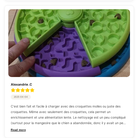
choses, et honnêtement, ce n'est pas pire que de nettoyer un de mes Toppls 
ou Kongs. Je recommande ce jouet pour chien qui est en même temps une 
formidable gamelle anti glouton.
Alexandrie .C
2025-04-04
C'est bien fait et facile à charger avec des croquettes molles ou juste des 
croquettes. Même avec seulement des croquettes, cela permet un 
enrichissement et une alimentation lente. Le nettoyage est un peu compliqué 
(surtout pour la mangeoire que le chien a abandonnée, donc il y avait un peu 
de nourriture dedans, contre très peu pour les mangeoires pour Corgis), mais 
Read more
encore une fois, le fait que les niveaux soient détachables facilite un peu les 