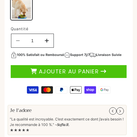
24,90 €
Prix
habituel
Quantité
Réduire
Augmenter
la
la
quantité
quantité
100% Satisfait ou Remboursé
Support 7j/7
Livraison Suivie
de
de
Gamelle
Gamelle
AJOUTER AU PANIER
anti
anti
glouton
glouton
|
|
Moyens
PaceBowl™
PaceBowl™
de
paiement
Je l'adore
Parf
"La qualité est incroyable. C’est exactement ce dont j’avais besoin !
"Les
Sofia R.
Je recommande à 100 %." –
vive
★★★★★
★★