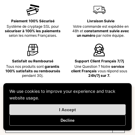
Paiement 100% Sécurisé
Livraison Suivie
Système de cryptage SSL pour
Votre commande est expédiée en
sécuriser à 100% les paiements
48h et
constamment suivie avec
selon les normes Françaises.
un numéro
par notre équipe.
Satisfait ou Remboursé
Support Client Français 7/7j
Tous nos produits sont
garantis
Une Question ? Notre
service
100% satisfaits ou remboursés
client Français
vous répond sous
pendant 30j.
24h/7j sur 7.
We use cookies to improve your experience and track
Découvez nos nouveaux produits en avant-
website usage.
première
I Accept
Decline
E-mail