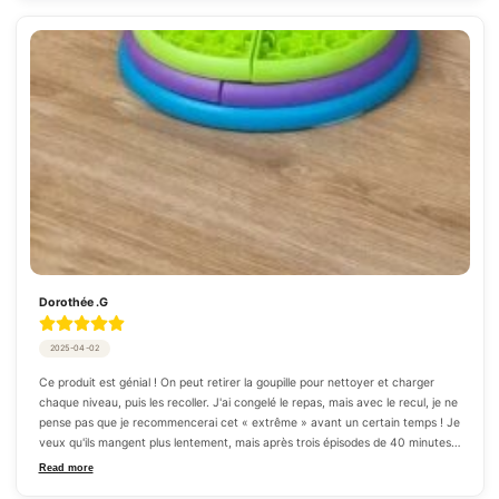
choses, et honnêtement, ce n'est pas pire que de nettoyer un de mes Toppls 
ou Kongs. Je recommande ce jouet pour chien qui est en même temps une 
formidable gamelle anti glouton.
Dorothée .G
2025-04-02
Ce produit est génial ! On peut retirer la goupille pour nettoyer et charger 
chaque niveau, puis les recoller. J'ai congelé le repas, mais avec le recul, je ne 
pense pas que je recommencerai cet « extrême » avant un certain temps ! Je 
veux qu'ils mangent plus lentement, mais après trois épisodes de 40 minutes 
d'une série que je suis en train de regarder en boucle, j'ai peut-être conclu que 
Read more
la congélation était peut-être un peu excessive.