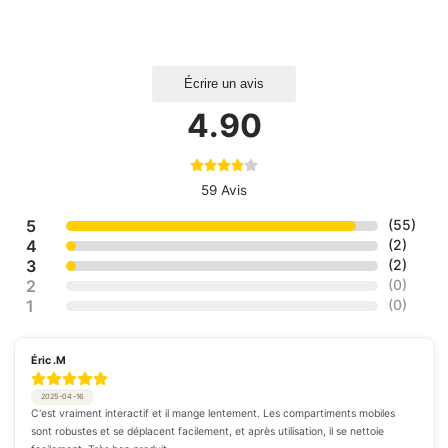
Écrire un avis
4.90
59 Avis
5
(
55
)
4
(
2
)
3
(
2
)
2
(
0
)
1
(
0
)
Éric .M
2025-04-16
C'est vraiment interactif et il mange lentement. Les compartiments mobiles 
sont robustes et se déplacent facilement, et après utilisation, il se nettoie 