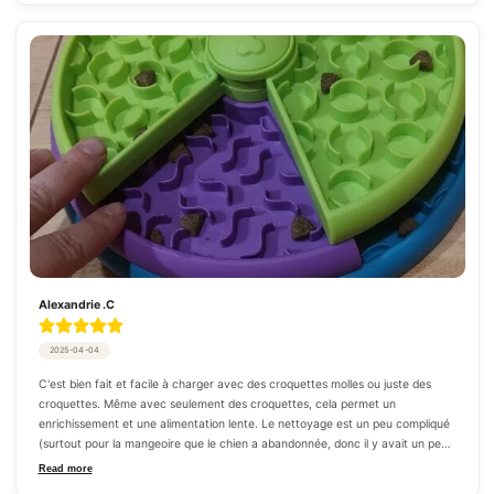
Alexandrie .C
2025-04-04
C'est bien fait et facile à charger avec des croquettes molles ou juste des 
croquettes. Même avec seulement des croquettes, cela permet un 
enrichissement et une alimentation lente. Le nettoyage est un peu compliqué 
(surtout pour la mangeoire que le chien a abandonnée, donc il y avait un peu 
de nourriture dedans, contre très peu pour les mangeoires pour Corgis), mais 
Read more
encore une fois, le fait que les niveaux soient détachables facilite un peu les 