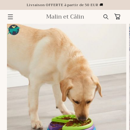
ET
Livraison OFFERTE à partir de 50 EUR 🚚
PASSER
AU
CONTENU
Malin et Câlin
Panier
PASSER AUX
INFORMATIONS
PRODUITS